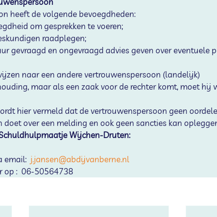
ouwenspersoon 
on heeft de volgende bevoegdheden:
oegdheid om gesprekken te voeren;
deskundigen raadplegen;
uur gevraagd en ongevraagd advies geven over eventuele pa
ijzen naar een andere vertrouwenspersoon (landelijk)
houding, maar als een zaak voor de rechter komt, moet hij 
ordt hier vermeld dat de vertrouwenspersoon geen oordele
n doet over een melding en ook geen sancties kan oplegge
Schuldhulpmaatje Wijchen-Druten: 
a email:  
j.jansen@abdijvanberne.nl
ar op :  06-50564738