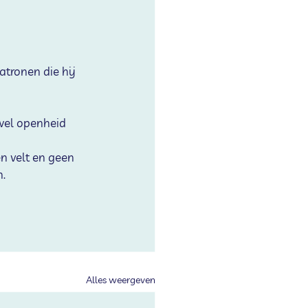
tronen die hij 
wel openheid 
n velt en geen 
n.
Alles weergeven