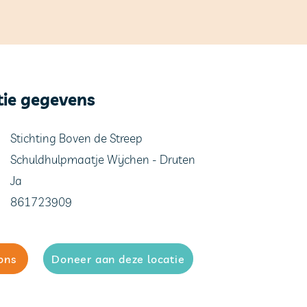
tie gegevens
Stichting Boven de Streep
Schuldhulpmaatje Wijchen - Druten
Ja
861723909
ons
Doneer aan deze locatie