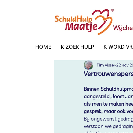
HOME
IK ZOEK HULP
IK WORD VR
Pim Visser
22 nov 2
Vertrouwenspers
Binnen Schuldhulpmaa
aangesteld, Joost Jan
als men te maken heef
gesprek, maar ook voo
Bij ongewenst gedrag
verstaan we gedragin