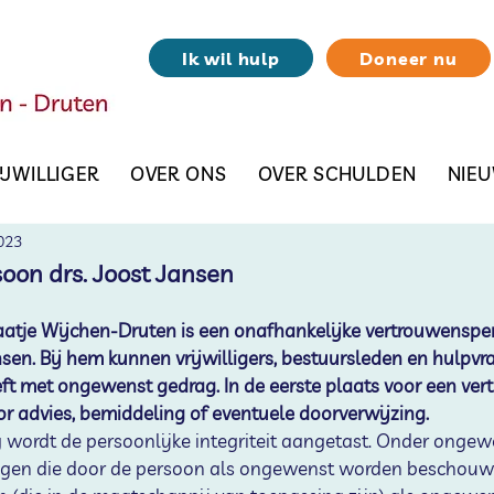
Ik wil hulp
Doneer nu
IJWILLIGER
OVER ONS
OVER SCHULDEN
NIE
023
oon drs. Joost Jansen
tje Wijchen-Druten is een onafhankelijke vertrouwenspe
sen. Bij hem kunnen vrijwilligers, bestuursleden en hulpvra
t met ongewenst gedrag. In de eerste plaats voor een vert
r advies, bemiddeling of eventuele doorverwijzing.
 wordt de persoonlijke integriteit aangetast. Onder ongew
gen die door de persoon als ongewenst worden beschouwd