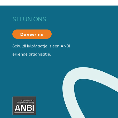
STEUN ONS
Doneer nu
S
chuldHulpMaatje is een ANBI
erkende organisatie
.