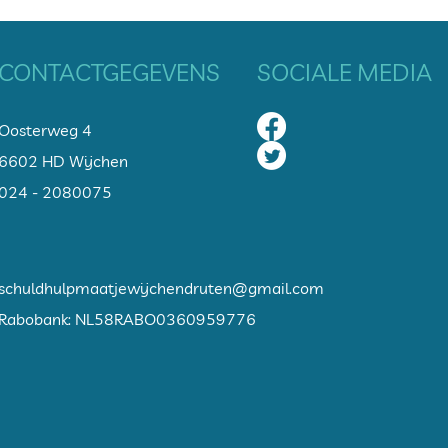
CONTACTGEGEVENS
SOCIALE MEDIA
Oosterweg 4
6602 HD Wijchen
0
24 - 2080075
schuldhulpmaatjewijchendruten@gmail.com
Rabobank: NL58RABO0360959776