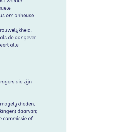
nst worden 
suele 
 dus om onheuse 
rouwelijkheid. 
als de aangever 
eert alle 
agers die zijn 
gsmogelijkheden, 
kingen) daarvan;
le commissie of 