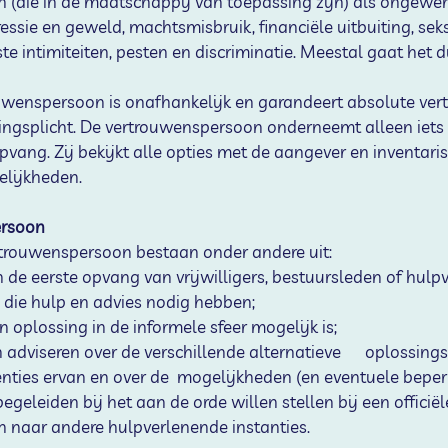
n (die in de maatschappij van toepassing zijn) als ongewe
ssie en geweld, machtsmisbruik, financiële uitbuiting, sek
te intimiteiten, pesten en discriminatie. Meestal gaat het
uwenspersoon is onafhankelijk en garandeert absolute vert
ingsplicht. De vertrouwenspersoon onderneemt alleen iets 
opvang. Zij bekijkt alle opties met de aangever en inventaris
lijkheden. 
ersoon
rtrouwenspersoon bestaan onder andere uit:
 de eerste opvang van vrijwilligers, bestuursleden of hulpvr
 die hulp en advies nodig hebben;
 oplossing in de informele sfeer mogelijk is;
 adviseren over de verschillende alternatieve      oplossin
nties ervan en over de  mogelijkheden (en eventuele beper
geleiden bij het aan de orde willen stellen bij een officië
n naar andere hulpverlenende instanties.