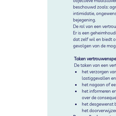
objectieve maatstave
beschouwd zoals: agre
intimidatie, ongewens
bejegening.
De rol van een vertro
Er is een geheimhoud
dat zelf wil en biedt 
gevolgen van de moge
 Taken vertrouwensp
 De taken van een ve
het verzorgen van
lastiggevallen en
het nagaan of een
het informeren en
over de conseque
het desgewenst be
het doorverwijze