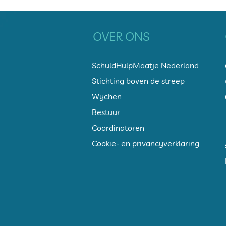
OVER ONS
SchuldHulpMaatje Nederland
Stichting bov
en de streep
Wijchen
Bestuur
Coördinatoren
Cookie- en privancyverklaring