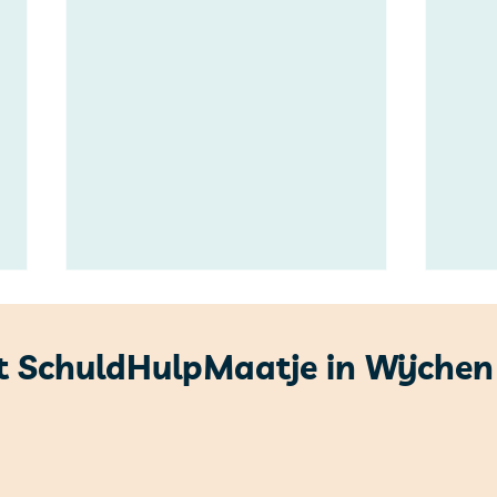
 SchuldHulpMaatje in Wijchen
Jaarrekening 2025
Gift