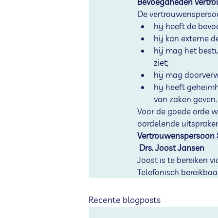
Bevoegdheden vertr
De vertrouwensperso
hij heeft de bev
hij kan externe 
hij mag het best
ziet;
hij mag doorverw
hij heeft geheim
van zaken geven.
Voor de goede orde w
oordelende uitsprake
Vertrouwenspersoon 
 Drs. Joost Jansen
Joost is te bereiken vi
Telefonisch bereikba
Recente blogposts