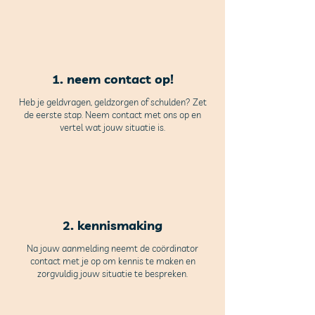
Jaarrekening 2025
Gift 2024 van V
Aanbod
1. neem contact op!
Heb je geldvragen, geldzorgen of schulden? Zet
de eerste stap. Neem contact met ons op en
vertel wat jouw situati
e is.
2. kennismaking
Na jouw aanmelding neemt de coördinator
contact met je op om kennis te maken en
zorgvuldig jouw situatie te bespreken.