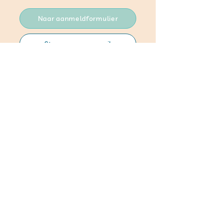
Naar aanmeldformulier
Stuur ons een email
Bel met 024 - 2080075
OVER ONS
SchuldHulpMaatje Nederland
Stichting bov
en de streep Wijchen
Bestuur
Coördinatoren
Cookie- en privancyverklaring
CONTACTGEGEVENS