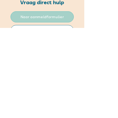
Vraag direct hulp
Naar aanmeldformulier
Stuur ons een email
Bel met 024 - 2080075
OVER ONS
SchuldHulpMaatje Nederland
Stichting bov
en de streep Wijchen
Bestuur
Coördinatoren
Cookie- en privancyverklaring