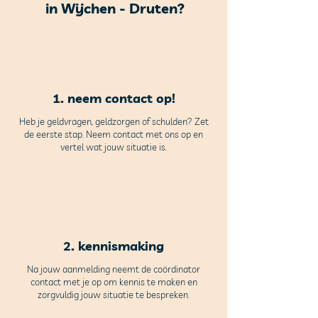
in Wijchen - Druten?
Jaarrekening 2025
Gift 2024 van V
Aanbod
1. neem contact op!
Heb je geldvragen, geldzorgen of schulden? Zet
de eerste stap. Neem contact met ons op en
vertel wat jouw situati
e is.
2. kennismaking
Na jouw aanmelding neemt de coördinator
contact met je op om kennis te maken en
zorgvuldig jouw situatie te bespreken.