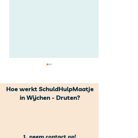
Hoe werkt SchuldHulpMaatje
in Wijchen - Druten?
Jaarrekening 2025
Gift 2024 van V
Aanbod
1. neem contact op!